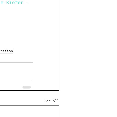
lm Kiefer – 
iration
See All