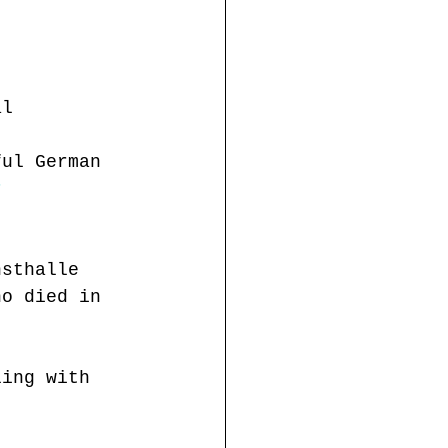
al 
ful German 
r 
nsthalle 
ho died in 
ling with 