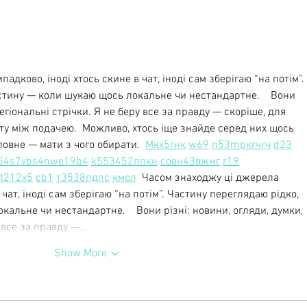
My interview in the Berlin Art
My in
Magazine
Maga
дково, іноді хтось скине в чат, іноді сам зберігаю “на потім”. 
стину — коли шукаю щось локальне чи нестандартне.    Вони 
регіональні стрічки. Я не беру все за правду — скоріше, для 
ту між подачею.  Можливо, хтось іще знайде серед них щось 
ловне — мати з чого обирати.  
М
к
х
5
г
нк
w69
п
53
mp
кг
чг
ч
d23
54
s7
vb
s4
nw
e19
b4
k55
34
52
пп
кн
с
о
вн
43
вж
мг
r19
t21
2x5
cb1
т
35
38
пд
пс
км
ол
  Часом знаходжу ці джерела 
 чат, іноді сам зберігаю “на потім”. Частину переглядаю рідко, 
альне чи нестандартне.    Вони різні: новини, огляди, думки, 
у все за правду —…
Show More