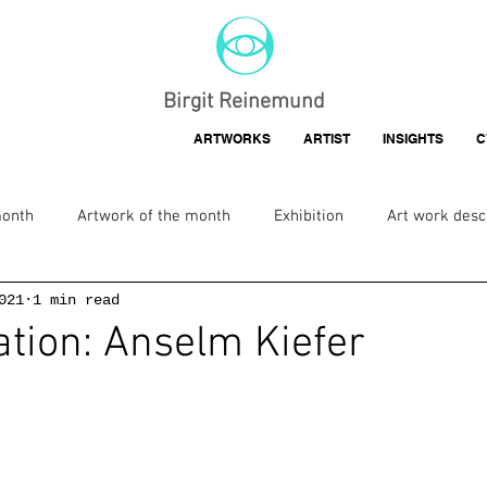
Birgit Reinemund
ARTWORKS
ARTIST
INSIGHTS
C
month
Artwork of the month
Exhibition
Art work desc
021
1 min read
ation: Anselm Kiefer