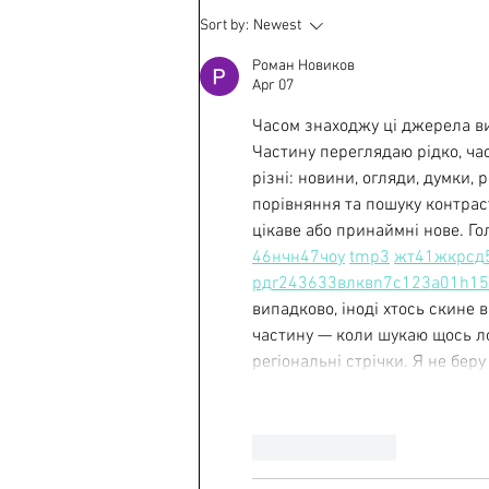
Proud to be in Spotlight
Sort by:
Newest
Magazine No. 32 to be
represented.
Роман Новиков
Apr 07
Часом знаходжу ці джерела випа
Частину переглядаю рідко, ча
різні: новини, огляди, думки, 
порівняння та пошуку контрас
цікаве або принаймні нове. Го
46
н
чн
47
чо
у
tmp3
жт
41
ж
кр
сд
рд
r24
36
33
вл
кв
n7
c123
a01
h15
випадково, іноді хтось скине в
частину — коли шукаю щось лок
регіональні стрічки. Я не бер
Like
Reply