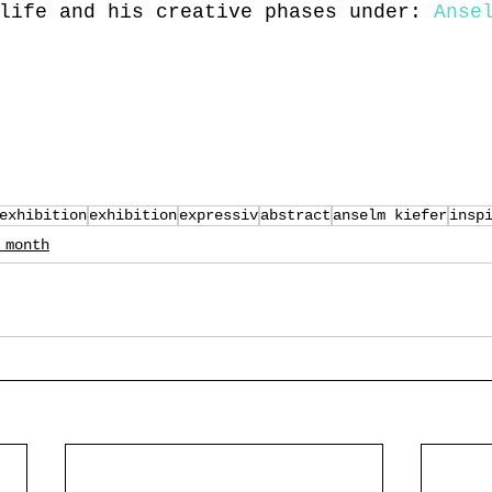
life and his creative phases under:
Anse
exhibition
exhibition
expressiv
abstract
anselm kiefer
insp
 month